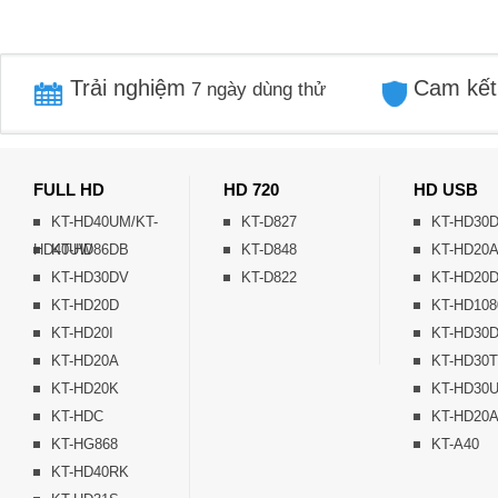
Trải nghiệm
Cam kết
7 ngày dùng thử
FULL HD
HD 720
HD USB
KT-HD40UM/KT-
KT-D827
KT-HD30
HD40UW
KT-HD86DB
KT-D848
KT-HD20
KT-HD30DV
KT-D822
KT-HD20
KT-HD20D
KT-HD108
KT-HD20I
KT-HD30
KT-HD20A
KT-HD30
KT-HD20K
KT-HD30
KT-HDC
KT-HD20
KT-HG868
KT-A40
KT-HD40RK