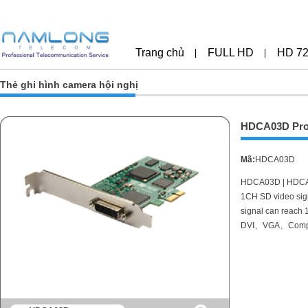
Trang chủ
FULL HD
HD 7
Thẻ ghi hình camera hội nghị
HDCA03D Prod
Mã:
HDCA03D
HDCA03D | HDCA0
1CH SD video sign
signal can reach
DVI、VGA、Compone