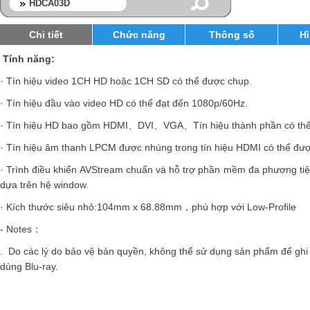
HDCA03D
Chi tiết
Chức năng
Thông số
H
Tính năng:
· Tín hiệu video 1CH HD hoặc 1CH SD có thể
được chụp
.
· Tín hiệu đầu vào video HD có thể đạt đến 1080p/60Hz.
· Tín hiệu HD bao gồm HDMI、DVI、VGA、Tín hiệu thành phần có th
· Tín hiệu âm thanh LPCM được nhúng trong tín hiệu HDMI có thể đư
· Trình điều khiển AVStream chuẩn
và hỗ trợ
phần mềm đa phương tiệ
dựa trên hệ window.
· Kích thước siêu nhỏ:104mm x 68.88mm，phù hợp với Low-Profile
- Notes：
. Do các lý do bảo vệ bản quyền, không thể sử dụng sản phẩm để ghi l
dùng Blu-ray.