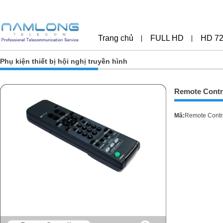
Trang chủ
FULL HD
HD 7
Phụ kiện thiết bị hội nghị truyền hình
Remote Contr
Mã:
Remote Contro